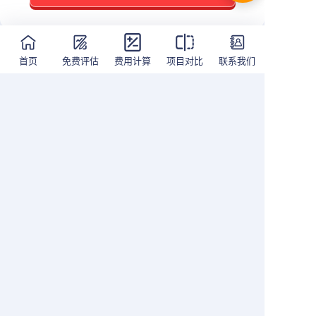
FULL
全程服务
SERVICE
首页
免费评估
费用计算
项目对比
联系我们
试指导
登陆入境服务
免费条
点及易卡审
提供完善的跨境落地服
根据您的基
实面试现场，
务，包括安家立业、教育
移民地点，
利通过。
协助、当地业务协作办理
合该项目的
等。
04
05
隐私政策
|
用户协议
Copyright © ydimmi.com All Rights Reserved