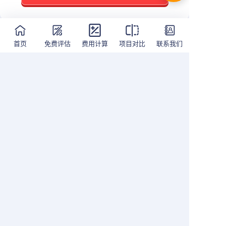
FULL
全程服务
SERVICE
首页
免费评估
费用计算
项目对比
联系我们
理
免费面试指导
登陆入境服
提交申请
指导面试重点及易卡审
提供完善的跨境
琐文件和
点，模拟真实面试现场，
务，包括安家立
料以保证
助力面试顺利通过。
协助、当地业务
等。
03
04
隐私政策
|
用户协议
Copyright © ydimmi.com All Rights Reserved