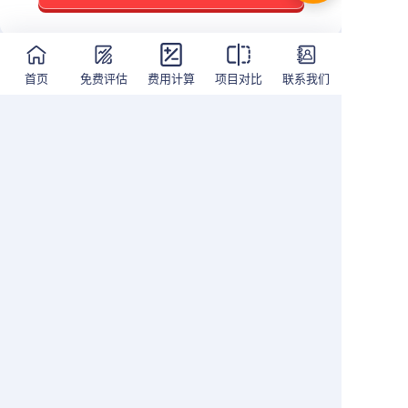
FULL
全程服务
SERVICE
首页
免费评估
费用计算
项目对比
联系我们
材料整理
免费面试指导
户填写和提交申请
指导面试重点及易卡审
所需的繁琐文件和
点，模拟真实面试现场，
及时的补料以保证
助力面试顺利通过。
获批。
03
04
隐私政策
|
用户协议
Copyright © ydimmi.com All Rights Reserved