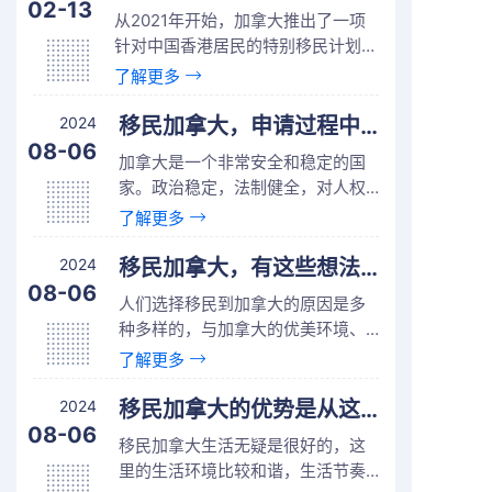
选举机构表示将会在接下来的几...
02-13
从2021年开始，加拿大推出了一项
针对中国香港居民的特别移民计划
——“救生艇计划”，旨在为香港居民
了解更多
提供一条快速移民加拿大的通道。
这项计划在运行近5年后，终于画上
2024
移民加拿大，申请过程中注意如下事情！
了句号。
08-06
加拿大是一个非常安全和稳定的国
家。政治稳定，法制健全，对人权
和社会公平高度重视，这使得加拿
了解更多
大成为全球福利国家之一。那么在
移民加拿大申请过程中，有哪些需
2024
移民加拿大，有这些想法的人群更适合！
要重点关注的事情呢？
08-06
人们选择移民到加拿大的原因是多
种多样的，与加拿大的优美环境、
完善的社会福利制度、高水平的教
了解更多
育和良好的治安状况有关。
2024
移民加拿大的优势是从这些方面体现的！
08-06
移民加拿大生活无疑是很好的，这
里的生活环境比较和谐，生活节奏