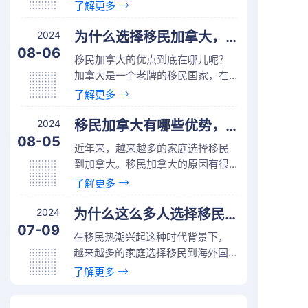
比较轻松，而且社会福利体系发
了解更多
达，包括医疗保险、养老金、失业
保险等等。
2024
为什么选择移民加拿大，有什么移民途径？
08-06
移民加拿大的优点到底在哪儿呢？
加拿大是一个老牌的移民国家，在
福利、教育、医疗等方面都做得十
了解更多
分出色，也正是这些吸引着众多人
前往。
2024
移民加拿大有哪些优势，福利怎么样？
08-05
近年来，越来越多的家庭选择移民
到加拿大。移民加拿大的原因有很
多，有人是为了让家人享受更为优
了解更多
质的生活，有的人则是去拓展自己
的事业，也有很多人是为了子女教
2024
为什么这么多人选择移民加拿大？
育考虑的。
07-09
在移民热潮兴起这种时代背景下，
越来越多的家庭选择移民到海外国
家生活，而加拿大就是一个受欢迎
了解更多
的移民国家。