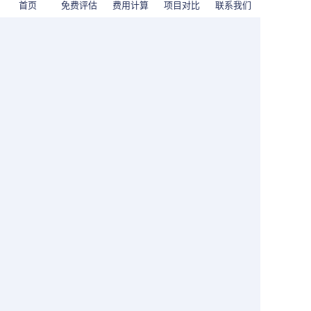
首页
免费评估
费用计算
项目对比
联系我们
临时工签
申请攻略
新加坡自雇移民
移居中国香港
人才移民
热门留学
留学费用
留学攻略
移居中国澳门
加拿大联邦自雇
移民加拿大
加拿大联邦自雇要求
澳洲移民
移民条件
最新政策
隐私政策
|
用户协议
Copyright © ydimmi.com All Rights Reserved
粤ICP备20063879号-2