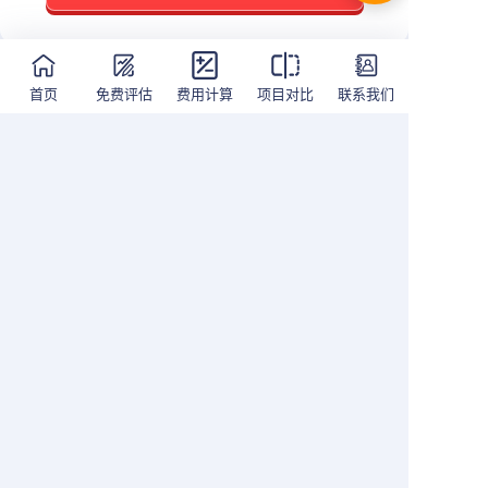
FULL
全程服务
SERVICE
首页
免费评估
费用计算
项目对比
联系我们
申请材料整理
免费面试指导
帮助客户填写和提交申请
指导面试重点及易卡审
过程中所需的繁琐文件和
点，模拟真实面试现场，
材料，及时的补料以保证
助力面试顺利通过。
更快的获批。
03
04
隐私政策
|
用户协议
Copyright © ydimmi.com All Rights Reserved